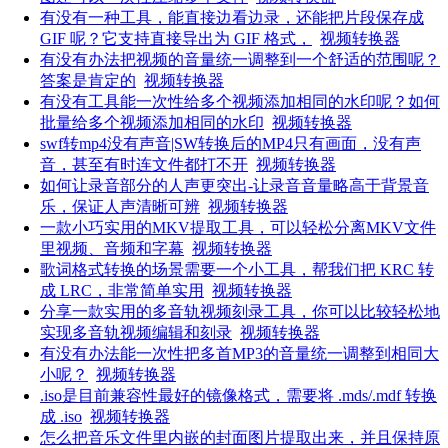
有没有一种工具，能直接边看边录，还能把片段保存成
GIF 呢？它支持直接导出为 GIF 格式，
视频转换器
有没有办法把视频的音量统一调整到一个舒适的范围呢？
答案是肯定的
视频转换器
有没有工具能一次性给多个视频添加相同的水印呢？如何
批量给多个视频添加相同的水印
视频转换器
swf转mp4没有声音|SW转换后的MP4只有画面，没有声
音，甚至有时连文件都打不开
视频转换器
如何让录音部分的人声更突出-让录音音量略高于背景音
乐，保证人声清晰可辨
视频转换器
一款小巧实用的MKV提取工具，可以轻松分离MKV文件
里视频、音频和字幕
视频转换器
歌词格式转换的场景需要一个小工具，帮我们把 KRC 转
成 LRC，非常简单实用
视频转换器
分享一款实用的多音轨视频刻录工具，你可以比较轻松地
实现多音轨视频编辑和刻录
视频转换器
有没有办法能一次性把多首MP3的音量统一调整到相同大
小呢？
视频转换器
.iso是目前兼容性最好的镜像格式，需要将 .mds/.mdf 转换
成 .iso
视频转换器
怎么把音乐文件里内嵌的封面图片提取出来，并且保持原