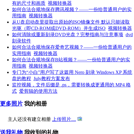
有的尺寸和画质
视频转换器
如何合法合规地保存腾讯视频？——一份给普通用户的实
用指南
视频转换器
从U盘启动盘里提取出原始的ISO镜像文件 默认只能读取
光驱（即CD-ROM或DVD-ROM）并生成ISO
视频转换器
如何清除或重新刻录DVD光盘？完整指南与注意事项
dvd
刻录软件
如何合法合规地保存爱奇艺视频？——一份给普通用户的
实用指南
视频转换器
如何合法合规地保存B站视频？——一份给普通用户的实
用指南
视频转换器
专门为“小白”用户写了这篇用 Nero 刻录 Windows XP 系统
盘的教程
July教程方案发布
监控视频，文件后缀是 .ps，需要转换成更通用的 MP4 格
式
爱剪辑的使用方法
更多照片
我的相册
主人还没有建立相册
上传照片....
送我礼物
我收到的礼物