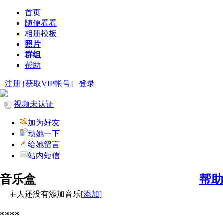
首页
随便看看
相册模板
照片
群组
帮助
注册 [获取VIP帐号]
登录
视频未认证
加为好友
动她一下
给她留言
站内短信
音乐盒
帮助
主人还没有添加音乐[
添加
]
****