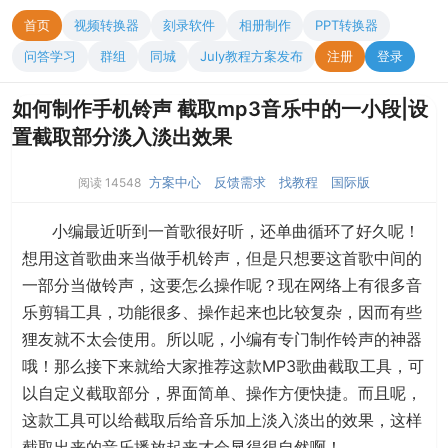
首页
视频转换器
刻录软件
相册制作
PPT转换器
问答学习
群组
同城
July教程方案发布
注册
登录
如何制作手机铃声 截取mp3音乐中的一小段|设
置截取部分淡入淡出效果
方案中心
反馈需求
找教程
国际版
阅读 14548
小编最近听到一首歌很好听，还单曲循环了好久呢！
想用这首歌曲来当做手机铃声，但是只想要这首歌中间的
一部分当做铃声，这要怎么操作呢？现在网络上有很多音
乐剪辑工具，功能很多、操作起来也比较复杂，因而有些
狸友就不太会使用。所以呢，小编有专门制作铃声的神器
哦！那么接下来就给大家推荐这款MP3歌曲截取工具，可
以自定义截取部分，界面简单、操作方便快捷。而且呢，
这款工具可以给截取后给音乐加上淡入淡出的效果，这样
截取出来的音乐播放起来才会显得很自然啊！