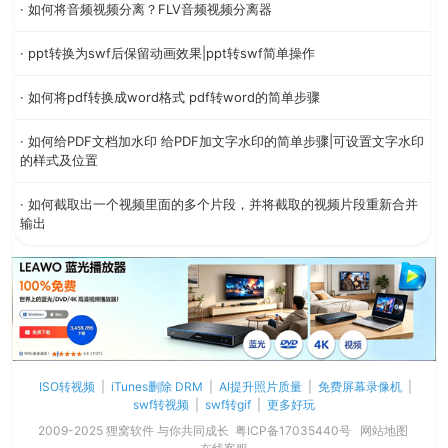
· 如何将音频视频分离？FLV音频视频分离器
· ppt转换为swf后保留动画效果|ppt转swf简单操作
· 如何将pdf转换成word格式 pdf转word的简单步骤
· 如何给PDF文档加水印 给PDF加文字水印的简单步骤|可设置文字水印
的样式及位置
· 如何截取出一个视频里面的多个片段，并将截取的视频片段重新合并
输出
ISO转视频
|
iTunes删除 DRM
|
AI提升照片质量
|
免费屏幕录像机
|
swf转视频
|
swf转gif
|
更多好玩
2009-2025 狸窝软件 与你共同成长
粤ICP备17035440号
网站地图