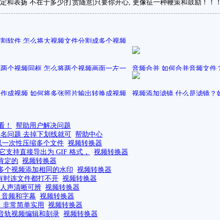
定和表扬 不在于多少|打赏随意|只要你开心, 更像征一种鞭策和鼓励！！
割软件 怎么将大视频文件分割成多个视频
表在
资源整合 帮助用户分析解决
两个视频同框 怎么将两个视频画面一左一
音频合并 如何合并音频文件
放
成一个大的音频文件
表在
发表在
作成视频 如何将多张照片输出转换成视频
资源整合 帮助用户分析解决
阑珊233
视频添加滤镜 什么是滤镜？
视频音频处理教
？制作电子相册
滤镜？
发表在
发表在
3
视频音频处理教程
阑珊233
视频音频处理教
看！
帮助用户解决问题
件名问题 去掉下划线就可
帮助中心
以一次性压缩多个文件
视频转换器
支持直接导出为 GIF 格式，
视频转换器
肯定的
视频转换器
多个视频添加相同的水印
视频转换器
至有时连文件都打不开
视频转换器
证人声清晰可辨
视频转换器
、音频和字幕
视频转换器
C，非常简单实用
视频转换器
音轨视频编辑和刻录
视频转换器