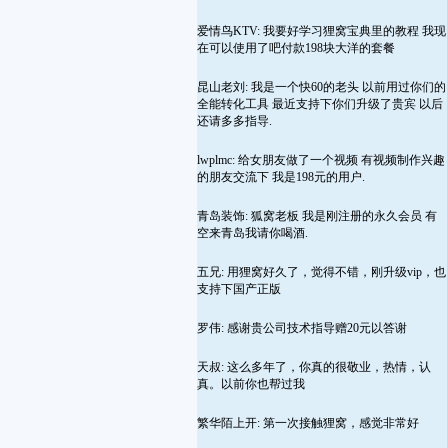
爱情鸟KTV: 我要好学习狸窝宝典里的教程 我现
在可以使用了吧付款198块大洋的套餐
昆山老刘: 我是一个快60的老头 以前用过你们的
全能转化工具 最近支持下你们升级了贵宾 以后
还请多多指导.
lwplmc: 给女朋友做了一个视频 有视频制作兴趣
的朋友交流下 我是198元的用户.
青岛装饰: 狐窝老板 我是刚注册的永久会员 有
空来青岛我请你喝酒.
五兄: 用狸窝好久了，觉得不错，刚升级vip，也
支持下国产正版
罗伟: 感谢贵公司技术指导赠20元以答谢
天叔: 这么多年了，你真的很敬业，热情，认
真。以前你也帮过我
繁华陌上开: 第一次接触狸窝，感觉非常好