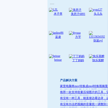
......
木子李
头儿头
美思子6891
蓝凌
方芋
弥迷zyf
beixue
丁丁妈妈
快乐莫醉
产品解决方案
家里电脑将mov转换成mp4转换视频
败 解决了:解决了 文件名问题 去掉下
推荐一款支持批量压缩图片的工具，
就可
仅能处理GIF动图还可以一次性压缩
有没有一种工具，能直接边看边录，
件
把片段保存成 GIF 呢？它支持直接导
有没有办法把视频的音量统一调整到
GIF 格式，