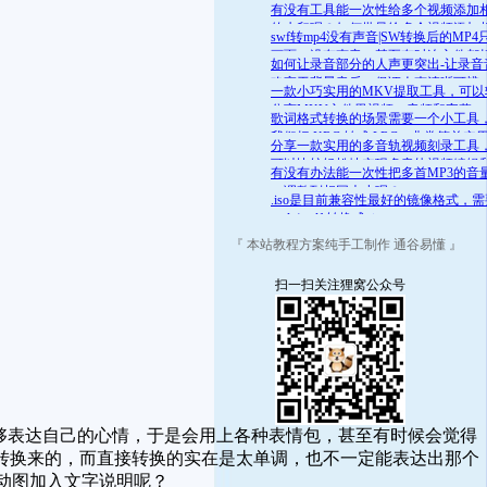
舒适的范围呢？答案是肯定的
有没有工具能一次性给多个视频添加
的水印呢？如何批量给多个视频添加
swf转mp4没有声音|SW转换后的MP4
的水印
画面，没有声音，甚至有时连文件都
如何让录音部分的人声更突出-让录音
开
略高于背景音乐，保证人声清晰可辨
一款小巧实用的MKV提取工具，可以
分离MKV文件里视频、音频和字幕
歌词格式转换的场景需要一个小工具
我们把 KRC 转成 LRC，非常简单实
分享一款实用的多音轨视频刻录工具
可以比较轻松地实现多音轨视频编辑
有没有办法能一次性把多首MP3的音
录
一调整到相同大小呢？
.iso是目前兼容性最好的镜像格式，
.mds/.mdf 转换成 .iso
『 本站教程方案纯手工制作 通谷易懂 』
扫一扫关注狸窝公众号
能够表达自己的心情，于是会用上各种表情包，甚至有时候会觉得
转换来的，而直接转换的实在是太单调，也不一定能表达出那个
f动图加入文字说明呢？