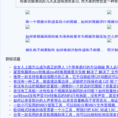
程要试验测试好几天及连续加班多日, 而大家的赞赏是一种肯
将一个视频分割成多段小的视频，如何对视频进行
视频分
剪切
片段
发表在
发
阑珊233
视频分割软件
July
如何将视频画面转换为漫画效果并为视频音频添加
怎么把
混响效果？
右播
发表在
发
阑珊233
婚礼电子相册制作 如何将相片制作成电子相册，
视频加特效
July
照片制
输出成视频？
文件
群组话题
发表在
阑珊233
视频音频处理教程
阑珊23
在女人上面怎么成为真正的男人 1个简单易行的方法揭秘 男人必
家里电脑将mov转换成mp4转换视频显示失败 解决了:解决了 文
推荐一款支持批量压缩图片的工具，它不仅能处理GIF动图还可
有没有一种工具，能直接边看边录，还能把片段保存成 GIF 呢？它
有没有办法把视频的音量统一调整到一个舒适的范围呢？答案是
有没有工具能一次性给多个视频添加相同的水印呢？如何批量给
swf转mp4没有声音|SW转换后的MP4只有画面，没有声音，甚
如何让录音部分的人声更突出-让录音音量略高于背景音乐，保
一款小巧实用的MKV提取工具，可以轻松分离MKV文件里视频
歌词格式转换的场景需要一个小工具，帮我们把 KRC 转成 LR
分享一款实用的多音轨视频刻录工具，你可以比较轻松地实现多