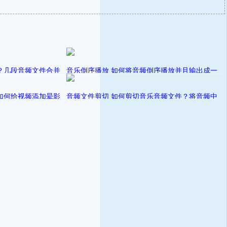
！
？几段音频文件合并
音乐倒序播放 如何将音频倒序播放并且输出成一
个新的音频文件？
发表在
如何给视频添加晕影
程
阑珊233
音频文件剪切 如何剪切音乐音频文件？将音频中
视频音频处理教程
不需要的声音去掉
发表在
程
阑珊233
视频音频处理教程