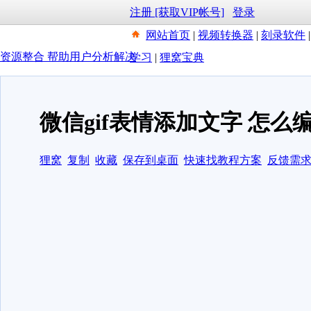
注册 [获取VIP帐号]
登录
网站首页
|
视频转换器
|
刻录软件
资源整合 帮助用户分析解决
学习
|
狸窝宝典
微信gif表情添加文字 怎么
狸窝
复制
收藏
保存到桌面
快速找教程方案
反馈需