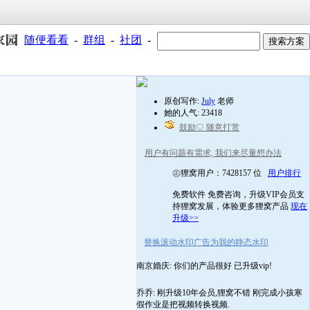
随便看看
-
群组
-
社团
-
原创写作:
July
老师
她的人气: 23418
鼓励♡ 随意打赏
用户有问题有需求, 我们来尽量想办法
㊣狸窝用户：7428157 位
用户排行
免费软件 免费咨询，升级VIP会员支
持狸窝发展，体验更多狸窝产品
现在
升级>>
替换滚动水印广告为我的静态水印
南京婚庆: 你们的产品很好 已升级vip!
乔乔: 刚升级10年会员,狸窝不错 刚完成小孩寒
假作业是把视频转换视频.