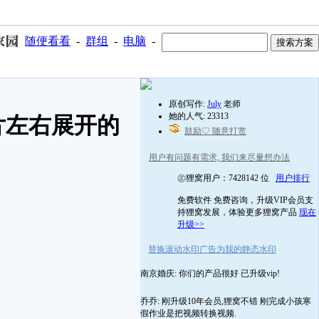
随便看看
-
群组
-
电脑
-
原创写作:
July
老师
她的人气: 23313
片左右展开的
鼓励♡ 随意打赏
用户有问题有需求, 我们来尽量想办法
㊣狸窝用户：7428142 位
用户排行
免费软件 免费咨询，升级VIP会员支
持狸窝发展，体验更多狸窝产品
现在
升级>>
替换滚动水印广告为我的静态水印
南京婚庆: 你们的产品很好 已升级vip!
乔乔: 刚升级10年会员,狸窝不错 刚完成小孩寒
假作业是把视频转换视频.