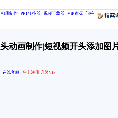
|
相册制作
|
PPT转换器
|
视频下载器
|
VIP资源
|
问答
片头动画制作|短视频开头添加图
求
在线客服
马上注册 升级VIP