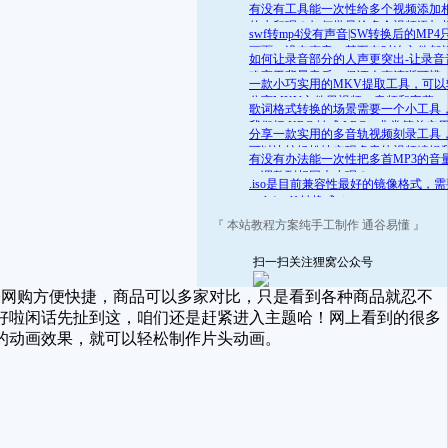
舒适的范围呢？答案是肯定的
有没有工具能一次性给多个视频添加
的水印呢？如何批量给多个视频添加
swf转mp4没有声音|SW转换后的MP4
的水印
画面，没有声音，甚至有时连文件都
如何让录音部分的人声更突出-让录音
开
略高于背景音乐，保证人声清晰可辨
一款小巧实用的MKV提取工具，可以
分离MKV文件里视频、音频和字幕
歌词格式转换的场景需要一个小工具
我们把 KRC 转成 LRC，非常简单实
分享一款实用的多音轨视频刻录工具
可以比较轻松地实现多音轨视频编辑
有没有办法能一次性把多首MP3的音
录
一调整到相同大小呢？
.iso是目前兼容性最好的镜像格式，
.mds/.mdf 转换成 .iso
『 本站教程方案纯手工制作 通谷易懂 』
扫一扫关注狸窝公众号
网购方便快捷，商品可以多家对比，只是看到各种商品就忍不
好啦闲话先扯到这，咱们还是赶紧进入主题哈！网上看到的很多
的动画效果，就可以轻松制作片头动画。