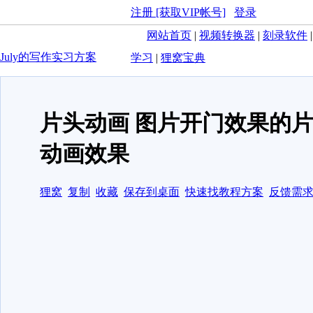
注册 [获取VIP帐号]
登录
网站首页
|
视频转换器
|
刻录软件
July的写作实习方案
学习
|
狸窝宝典
片头动画 图片开门效果的
动画效果
狸窝
复制
收藏
保存到桌面
快速找教程方案
反馈需