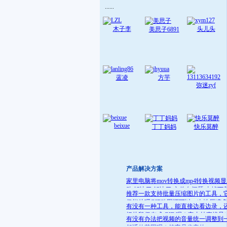
......
木子李
头儿头
美思子6891
蓝凌
方芋
弥迷zyf
beixue
丁丁妈妈
快乐莫醉
产品解决方案
家里电脑将mov转换成mp4转换视频
败 解决了:解决了 文件名问题 去掉下
推荐一款支持批量压缩图片的工具，
就可
仅能处理GIF动图还可以一次性压缩
有没有一种工具，能直接边看边录，
件
把片段保存成 GIF 呢？它支持直接导
有没有办法把视频的音量统一调整到
GIF 格式，