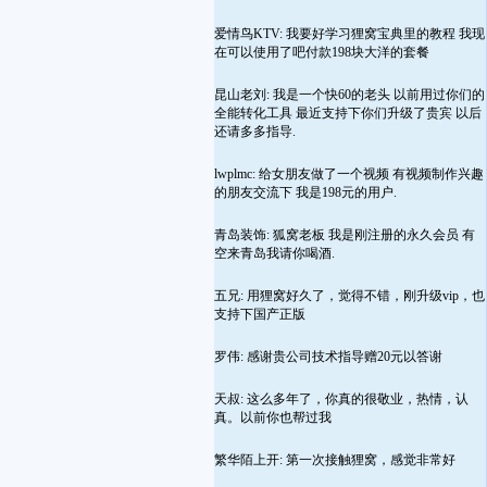
爱情鸟KTV: 我要好学习狸窝宝典里的教程 我现
在可以使用了吧付款198块大洋的套餐
昆山老刘: 我是一个快60的老头 以前用过你们的
全能转化工具 最近支持下你们升级了贵宾 以后
还请多多指导.
lwplmc: 给女朋友做了一个视频 有视频制作兴趣
的朋友交流下 我是198元的用户.
青岛装饰: 狐窝老板 我是刚注册的永久会员 有
空来青岛我请你喝酒.
五兄: 用狸窝好久了，觉得不错，刚升级vip，也
支持下国产正版
罗伟: 感谢贵公司技术指导赠20元以答谢
天叔: 这么多年了，你真的很敬业，热情，认
真。以前你也帮过我
繁华陌上开: 第一次接触狸窝，感觉非常好