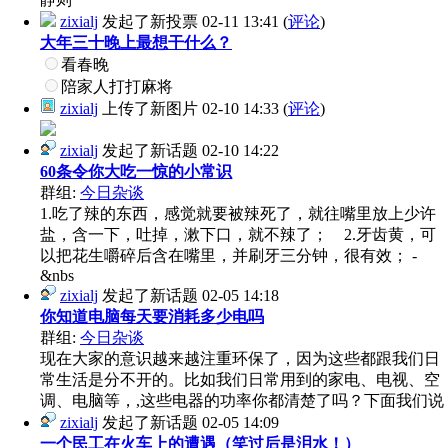
zixialj
发起了新投票
02-11 13:41
(
评论
)
大年三十晚上最想干什么？
看春晚
陪家人打打麻将
zixialj
上传了新图片
02-10 14:33
(
评论
)
zixialj
发起了新话题
02-10 14:22
60条令你大吃一惊的小常识
群组:
今日杂谈
1.吃了辣的东西，感觉就要被辣死了，就往嘴里放上少许
盐，含一下，吐掉，漱下口，就不辣了； ­ 2.牙齿黄，可
以把花生嚼碎后含在嘴里，并刷牙三分钟，很有效； ­
&nbs
zixialj
发起了新话题
02-05 14:18
你知道电脑每天要消耗多少电吗
群组:
今日杂谈
现在大家的意识越来越注重环保了，因为这些都跟我们日
常生活是分不开的。比如我们日常用到的家电、电视、空
调、电脑等，,这些电器的功率你都清楚了吗？下面我们说
zixialj
发起了新话题
02-05 14:09
一个民工在火车上的遭遇（笑过后是泪水！）