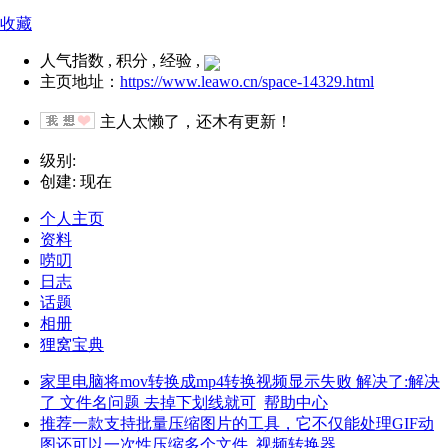
收藏
人气指数 , 积分 , 经验 ,
主页地址：
https://www.leawo.cn/space-14329.html
主人太懒了，还木有更新！
级别:
创建: 现在
个人主页
资料
唠叨
日志
话题
相册
狸窝宝典
家里电脑将mov转换成mp4转换视频显示失败 解决了:解决
了 文件名问题 去掉下划线就可
帮助中心
推荐一款支持批量压缩图片的工具，它不仅能处理GIF动
图还可以一次性压缩多个文件
视频转换器