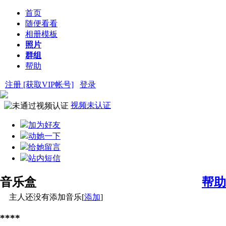
首页
随便看看
相册模板
照片
群组
帮助
注册 [获取VIP帐号]
登录
视频未认证
加为好友
动她一下
给她留言
站内短信
音乐盒
帮助
主人还没有添加音乐[
添加
]
****