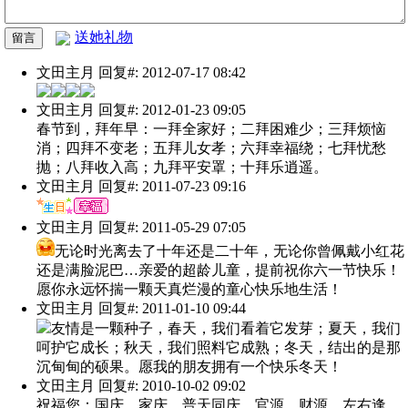
送她礼物
文田主月
回复#: 2012-07-17 08:42
文田主月
回复#: 2012-01-23 09:05
春节到，拜年早：一拜全家好；二拜困难少；三拜烦恼
消；四拜不变老；五拜儿女孝；六拜幸福绕；七拜忧愁
抛；八拜收入高；九拜平安罩；十拜乐逍遥。
文田主月
回复#: 2011-07-23 09:16
文田主月
回复#: 2011-05-29 07:05
无论时光离去了十年还是二十年，无论你曾佩戴小红花
还是满脸泥巴…亲爱的超龄儿童，提前祝你六一节快乐！
愿你永远怀揣一颗天真烂漫的童心快乐地生活！
文田主月
回复#: 2011-01-10 09:44
友情是一颗种子，春天，我们看着它发芽；夏天，我们
呵护它成长；秋天，我们照料它成熟；冬天，结出的是那
沉甸甸的硕果。愿我的朋友拥有一个快乐冬天！
文田主月
回复#: 2010-10-02 09:02
祝福您：国庆、家庆、普天同庆，官源、财源、左右逢