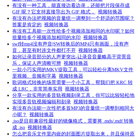
有没有一种工具，能直接边看边录，还能把片段保存成
GIF 呢？它支持直接导出为 GIF 格式，
视频转换器
有没有办法把视频的音量统一调整到一个舒适的范围呢？
答案是肯定的
视频转换器
有没有工具能一次性给多个视频添加相同的水印呢？如何
批量给多个视频添加相同的水印
视频转换器
swf转mp4没有声音|SW转换后的MP4只有画面，没有声
音，甚至有时连文件都打不开
视频转换器
如何让录音部分的人声更突出-让录音音量略高于背景音
乐，保证人声清晰可辨
视频转换器
一款小巧实用的MKV提取工具，可以轻松分离MKV文件
里视频、音频和字幕
视频转换器
歌词格式转换的场景需要一个小工具，帮我们把 KRC 转
成 LRC，非常简单实用
视频转换器
分享一款实用的多音轨视频刻录工具，你可以比较轻松地
实现多音轨视频编辑和刻录
视频转换器
有没有办法能一次性把多首MP3的音量统一调整到相同大
小呢？
视频转换器
.iso是目前兼容性最好的镜像格式，需要将 .mds/.mdf 转换
成 .iso
视频转换器
怎么把音乐文件里内嵌的封面图片提取出来，并且保持原