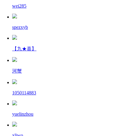
wei285
spezxyb
【九★喜】
河蟹
1050114883
yuelinzhou
xliwo