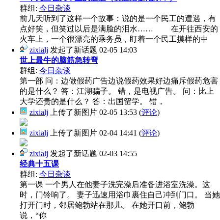
群组:
今日杂谈
前几天听到了这样一个故事：说的是一个民工的遭遇，有
点好笑，但笑过以后是满脸的泪水…… 在开往西安的
火车上，一个很漂亮的乘务员，盯着一个民工摸样的中
zixialj
发起了新话题
02-05 14:03
世上最牛的脑筋急转弯
群组:
今日杂谈
第一部 问：边做假药广告边说假药效果好边痛斥假药危害
的是什么？ 答：江湖骗子。 错，是电视广告。 问：比上
大学还贵的是什么？ 答：出国留学。 错，
zixialj
上传了新图片
02-05 13:53
(
评论
)
zixialj
上传了新图片
02-04 14:41
(
评论
)
zixialj
发起了新话题
02-03 14:55
经典十五课
群组:
今日杂谈
第一课 一个男人在他妻子洗完澡后准备进浴室洗澡。这
时，门铃响了。 妻子迅速用浴巾裹住自己冲到门口。 当她
打开门时，邻居鲍勃站在那儿。 在她开口前，鲍勃
说，“你