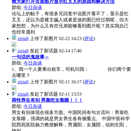
教大家打开页面图片显示红叉叉的原因和解决方法
群组:
今日杂谈
论坛上的帖子，有很多兄回复中说图片看不了，显示是红
叉叉，还以为是楼主骗人或者是放的图已经过期呢，但大
家想想，为什么又有些兄弟能够看到图片呢？其实我自己
也经常遇到
zixialj
上传了新图片
02-22 14:23
(
评论
)
zixialj
发起了新话题
02-14 17:40
一句话的鬼故事～
群组:
今日杂谈
1、我一个人要乘出租车，司机问我： 你们两个要
去哪里？
zixialj
上传了新图片
02-11 16:17
(
评论
)
zixialj
发起了新话题
02-11 13:53
两性养生有别 男靠吃女靠睡！！！
群组:
今日杂谈
男女有别体现在很多方面。中国民间有句古话叫：男靠吃
女靠睡，强调的就是男女养生各有侧重点。 中国中医科学
院西苑医院杨力教授解释，男属阳，女属阴，动则生阳，
静则