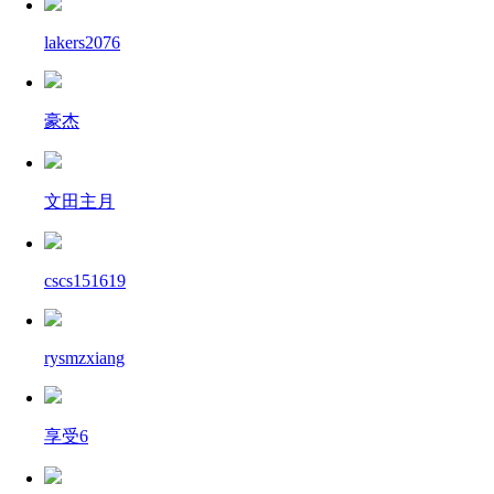
lakers2076
豪杰
文田主月
cscs151619
rysmzxiang
享受6