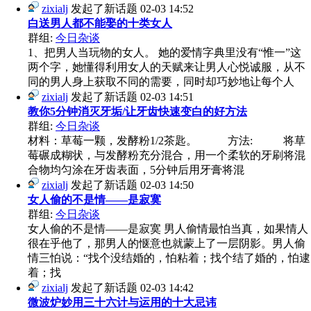
zixialj
发起了新话题
02-03 14:52
白送男人都不能娶的十类女人
群组:
今日杂谈
1、把男人当玩物的女人。 她的爱情字典里没有“惟一”这
两个字，她懂得利用女人的天赋来让男人心悦诚服，从不
同的男人身上获取不同的需要，同时却巧妙地让每个人
zixialj
发起了新话题
02-03 14:51
教你5分钟消灭牙垢/让牙齿快速变白的好方法
群组:
今日杂谈
材料：草莓一颗，发酵粉1/2茶匙。 方法: 将草
莓碾成糊状，与发酵粉充分混合，用一个柔软的牙刷将混
合物均匀涂在牙齿表面，5分钟后用牙膏将混
zixialj
发起了新话题
02-03 14:50
女人偷的不是情——是寂寞
群组:
今日杂谈
女人偷的不是情——是寂寞 男人偷情最怕当真，如果情人
很在乎他了，那男人的惬意也就蒙上了一层阴影。男人偷
情三怕说：“找个没结婚的，怕粘着；找个结了婚的，怕逮
着；找
zixialj
发起了新话题
02-03 14:42
微波炉妙用三十六计与运用的十大忌讳