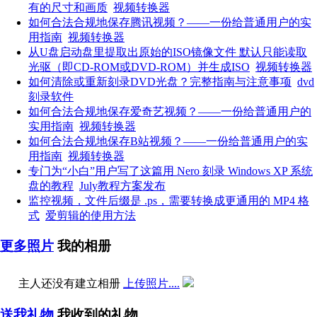
有的尺寸和画质
视频转换器
如何合法合规地保存腾讯视频？——一份给普通用户的实
用指南
视频转换器
从U盘启动盘里提取出原始的ISO镜像文件 默认只能读取
光驱（即CD-ROM或DVD-ROM）并生成ISO
视频转换器
如何清除或重新刻录DVD光盘？完整指南与注意事项
dvd
刻录软件
如何合法合规地保存爱奇艺视频？——一份给普通用户的
实用指南
视频转换器
如何合法合规地保存B站视频？——一份给普通用户的实
用指南
视频转换器
专门为“小白”用户写了这篇用 Nero 刻录 Windows XP 系统
盘的教程
July教程方案发布
监控视频，文件后缀是 .ps，需要转换成更通用的 MP4 格
式
爱剪辑的使用方法
更多照片
我的相册
主人还没有建立相册
上传照片....
送我礼物
我收到的礼物