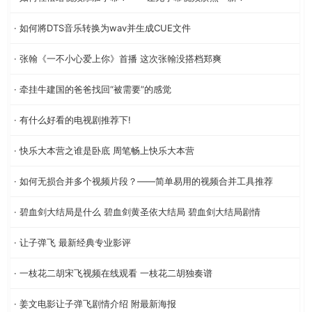
· 如何將DTS音乐转换为wav并生成CUE文件
· 张翰《一不小心爱上你》首播 这次张翰没搭档郑爽
· 牵挂牛建国的爸爸找回“被需要”的感觉
· 有什么好看的电视剧推荐下!
· 快乐大本营之谁是卧底 周笔畅上快乐大本营
· 如何无损合并多个视频片段？——简单易用的视频合并工具推荐
· 碧血剑大结局是什么 碧血剑黄圣依大结局 碧血剑大结局剧情
· 让子弹飞 最新经典专业影评
· 一枝花二胡宋飞视频在线观看 一枝花二胡独奏谱
· 姜文电影让子弹飞剧情介绍 附最新海报