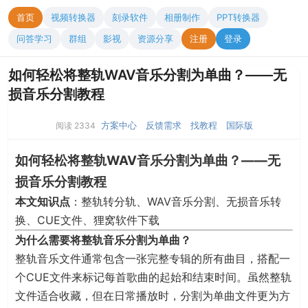
首页
视频转换器
刻录软件
相册制作
PPT转换器
问答学习
群组
影视
资源分享
注册
登录
如何轻松将整轨WAV音乐分割为单曲？——无
损音乐分割教程
方案中心
反馈需求
找教程
国际版
阅读 2334
如何轻松将整轨WAV音乐分割为单曲？——无
损音乐分割教程
本文知识点
：整轨转分轨、WAV音乐分割、无损音乐转
换、CUE文件、狸窝软件下载
为什么需要将整轨音乐分割为单曲？
整轨音乐文件通常包含一张完整专辑的所有曲目，搭配一
个CUE文件来标记每首歌曲的起始和结束时间。虽然整轨
文件适合收藏，但在日常播放时，分割为单曲文件更为方