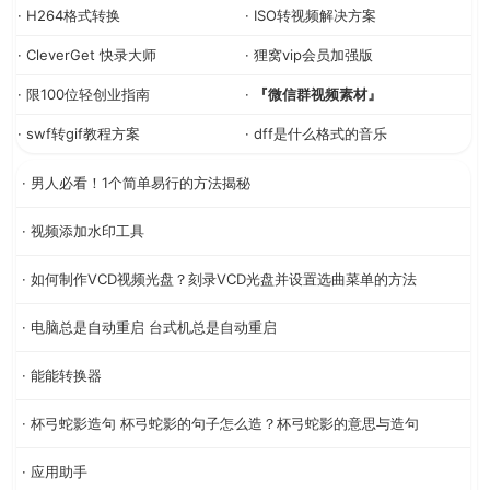
· H264格式转换
· ISO转视频解决方案
· CleverGet 快录大师
· 狸窝vip会员加强版
· 限100位轻创业指南
·
『微信群视频素材』
· swf转gif教程方案
· dff是什么格式的音乐
· 男人必看！1个简单易行的方法揭秘
· 视频添加水印工具
· 如何制作VCD视频光盘？刻录VCD光盘并设置选曲菜单的方法
· 电脑总是自动重启 台式机总是自动重启
· 能能转换器
· 杯弓蛇影造句 杯弓蛇影的句子怎么造？杯弓蛇影的意思与造句
· 应用助手