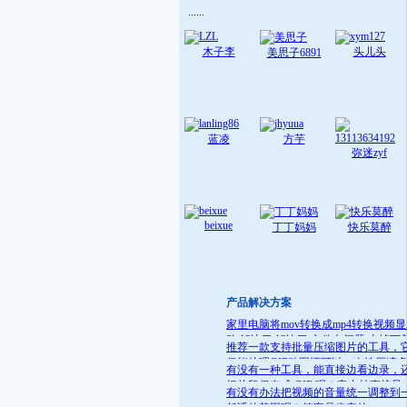
......
木子李
头儿头
美思子6891
蓝凌
方芋
弥迷zyf
beixue
丁丁妈妈
快乐莫醉
产品解决方案
家里电脑将mov转换成mp4转换视频
败 解决了:解决了 文件名问题 去掉下
推荐一款支持批量压缩图片的工具，
就可
仅能处理GIF动图还可以一次性压缩
有没有一种工具，能直接边看边录，
件
把片段保存成 GIF 呢？它支持直接导
有没有办法把视频的音量统一调整到
GIF 格式，