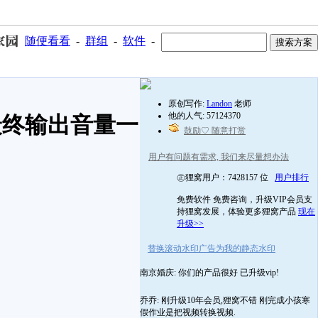
随便看看
-
群组
-
软件
-
原创写作:
Landon
老师
他的人气: 57124370
最终输出音量一
鼓励♡ 随意打赏
用户有问题有需求, 我们来尽量想办法
㊣狸窝用户：7428157 位
用户排行
免费软件 免费咨询，升级VIP会员支
持狸窝发展，体验更多狸窝产品
现在
升级>>
替换滚动水印广告为我的静态水印
南京婚庆: 你们的产品很好 已升级vip!
乔乔: 刚升级10年会员,狸窝不错 刚完成小孩寒
假作业是把视频转换视频.