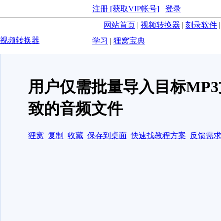
注册 [获取VIP帐号]
登录
网站首页
|
视频转换器
|
刻录软件
视频转换器
学习
|
狸窝宝典
用户仅需批量导入目标MP
致的音频文件
狸窝
复制
收藏
保存到桌面
快速找教程方案
反馈需