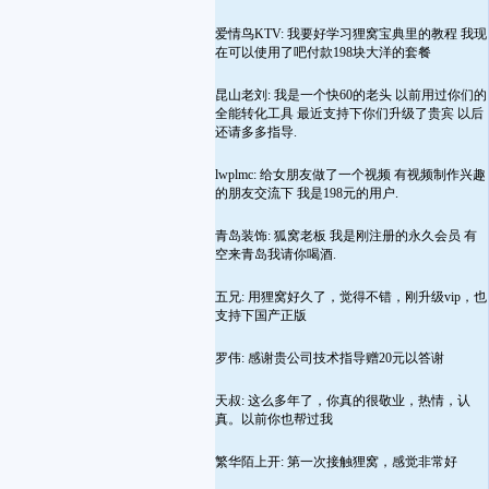
爱情鸟KTV: 我要好学习狸窝宝典里的教程 我现
在可以使用了吧付款198块大洋的套餐
昆山老刘: 我是一个快60的老头 以前用过你们的
全能转化工具 最近支持下你们升级了贵宾 以后
还请多多指导.
lwplmc: 给女朋友做了一个视频 有视频制作兴趣
的朋友交流下 我是198元的用户.
青岛装饰: 狐窝老板 我是刚注册的永久会员 有
空来青岛我请你喝酒.
五兄: 用狸窝好久了，觉得不错，刚升级vip，也
支持下国产正版
罗伟: 感谢贵公司技术指导赠20元以答谢
天叔: 这么多年了，你真的很敬业，热情，认
真。以前你也帮过我
繁华陌上开: 第一次接触狸窝，感觉非常好