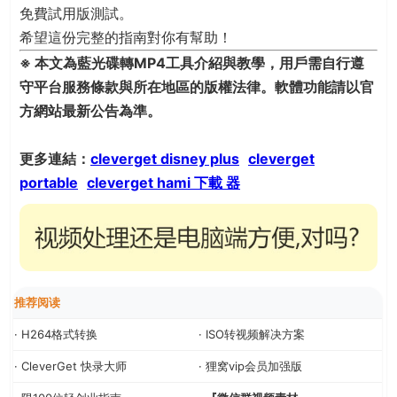
免費試用版測試。
希望這份完整的指南對你有幫助！
※ 本文為藍光碟轉MP4工具介紹與教學，用戶需自行遵
守平台服務條款與所在地區的版權法律。軟體功能請以官
方網站最新公告為準。
更多連結：
cleverget disney plus
cleverget
portable
cleverget hami 下載 器
推荐阅读
· H264格式转换
· ISO转视频解决方案
· CleverGet 快录大师
· 狸窝vip会员加强版