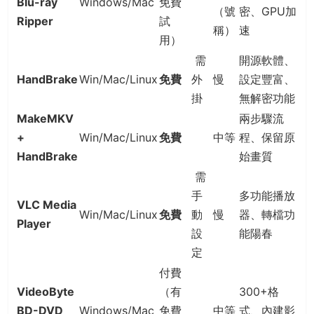
Blu-ray
Windows/Mac
免費
（號
密、GPU加
Ripper
試
稱）
速
用）
需
開源軟體、
HandBrake
Win/Mac/Linux
免費
外
慢
設定豐富、
掛
無解密功能
MakeMKV
兩步驟流
+
Win/Mac/Linux
免費
中等
程、保留原
HandBrake
始畫質
需
手
多功能播放
VLC Media
Win/Mac/Linux
免費
動
慢
器、轉檔功
Player
設
能陽春
定
付費
VideoByte
（有
300+格
BD-DVD
Windows/Mac
免費
中等
式、內建影