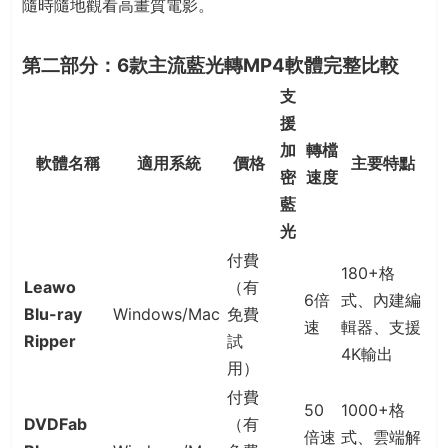
隨時隨地觀看高畫質電影。
第二部分：6款主流藍光轉MP4軟體完整比較
支
援
加
轉檔
軟體名稱
適用系統
價格
主要特點
密
速度
藍
光
付費
180+格
Leawo
（有
6倍
式、內建編
Blu-ray
Windows/Mac
免費
速
輯器、支援
Ripper
試
4K輸出
用）
付費
50
1000+格
DVDFab
（有
倍速
式、雲端解