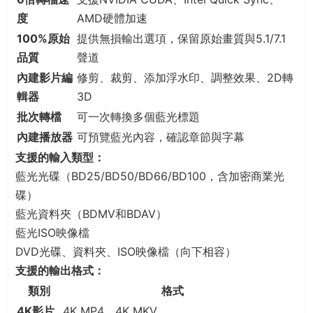
度
AMD硬體加速
100%原始
提供無損輸出選項，保留原始畫質與5.1/7.1
品質
聲道
內建影片編
修剪、裁剪、添加浮水印、調整效果、2D轉
輯器
3D
批次轉檔
可一次轉換多個藍光標題
內建播放器
可預覽藍光內容，確認章節與字幕
支援的輸入類型：
藍光光碟（BD25/BD50/BD66/BD100，含加密商業光
碟）
藍光資料夾（BDMV和BDAV）
藍光ISO映像檔
DVD光碟、資料夾、ISO映像檔（向下相容）
支援的輸出格式：
類別
格式
4K影片
4K MP4、4K MKV