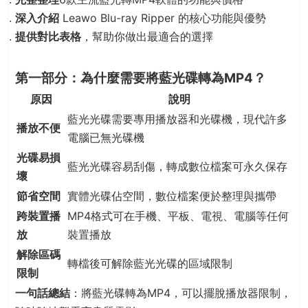
深入介紹
Leawo Blu-ray Ripper 的核心功能與優勢
提供對比表格
，幫助你做出最適合的選擇
第一部分：為什麼需要將藍光碟轉為MP4？
原因
說明
藍光光碟需要專用播放器和光碟機，現代許多
播放不便
電腦已無光碟機
光碟易損
藍光光碟容易刮傷，轉成數位檔案可永久保存
壞
節省空間
實體光碟佔空間，數位檔案便於整理與攜帶
跨裝置播
MP4格式可在手機、平板、電視、電腦等任何
放
裝置播放
解除區碼
轉檔後可解除藍光光碟的區域限制
限制
一句話總結
：將藍光碟轉為MP4，可以擺脫播放器限制，