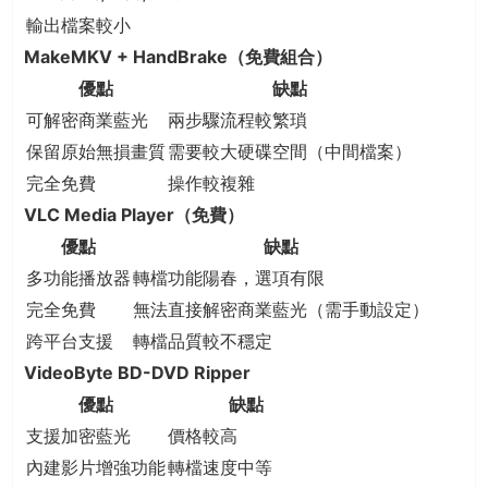
輸出檔案較小
MakeMKV + HandBrake（免費組合）
優點
缺點
可解密商業藍光
兩步驟流程較繁瑣
保留原始無損畫質
需要較大硬碟空間（中間檔案）
完全免費
操作較複雜
VLC Media Player（免費）
優點
缺點
多功能播放器
轉檔功能陽春，選項有限
完全免費
無法直接解密商業藍光（需手動設定）
跨平台支援
轉檔品質較不穩定
VideoByte BD-DVD Ripper
優點
缺點
支援加密藍光
價格較高
內建影片增強功能
轉檔速度中等