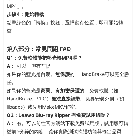
MP4」。
步驟4：開始轉檔
點擊綠色的「轉換」按鈕，選擇儲存位置，即可開始轉
檔。
第八部分：常見問題 FAQ
Q1：免費軟體能把藍光轉MP4嗎？
A：
可以，但有前提：
如果你的藍光是
自製、無保護
的，HandBrake可以完全勝
任。
如果你的藍光是
商業、有加密保護
的，免費軟體（如
HandBrake、VLC）
無法直接讀取
，需要安裝外掛（如
libaacs）或先用MakeMKV解密。
Q2：Leawo Blu-ray Ripper 有免費試用版嗎？
A：
有。可以前往官方網站下載免費試用版，試用版可轉
檔前5分鐘的內容，讓你實際測試軟體功能與輸出品質。