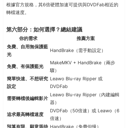
根據官方規格，其6倍硬體加速可提供與DVDFab相近的
轉檔速度。
第六部分：如何選擇？總結建議
你的需求
推薦方案
免費、自用無保護藍
HandBrake（需手動設定）
光
MakeMKV + HandBrake（兩步
免費、有保護藍光
驟）
簡單快速、不想研究
Leawo Blu-ray Ripper 或
設定
DVDFab
Leawo Blu-ray Ripper（內建編輯
需要轉檔後編輯影片
器）
DVDFab（50倍速）或 Leawo（6
追求最高轉檔速度
倍速）
預算有限、願意等待
HandBrake（免費但慢）