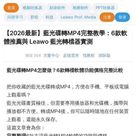
首页
视频转换器
刻录软件
相册制作
PPT转换器
问答学习
群组
科技
Leawo Prof. Media
注册
登录
【2026最新】藍光碟轉MP4完整教學：6款軟
體推薦與 Leawo 藍光轉檔器實測
方案中心
反馈需求
找教程
国际版
阅读 304
藍光碟轉MP4怎麼做？6款轉檔軟體功能價格完整比較
把你收藏的藍光光碟轉成MP4，方便在手機、平板或電腦
上觀看嗎？
藍光光碟畫質極佳，但需要專用播放器和光碟機，攜帶與
播放都不方便。轉成MP4後，你可以隨時隨地在任何裝置
上觀看，還能永久保存。
這篇文章會為你：
完整整理
6款主流藍光轉MP4軟體的功能與價格