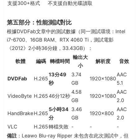
支援300+格式
不支援自動光碟讀取
第五部分：性能測試對比
根據DVDFab文章中的測試數據（同一測試環境：Intel
i7-6700、16GB RAM、RTX 4060 Ti，測試電影
《2012》2小時36分鐘，33.43GB）：
輸出大
軟體
編碼
轉檔時間
解析度
音效
小
13分49
3.74
AAC
DVDFab
H.265
1920x1080
秒
GB
5.1
4.58
AAC
VideoByte
H.265
46分12秒
1920x1080
GB
2.0
5小時34
3.46
AAC
HandBrake
H.265
1920x800
分
GB
2.0
VLC
H.265
轉檔失敗
-
-
-
備註
：Leawo Blu-ray Ripper 未包含在此次測試中，但