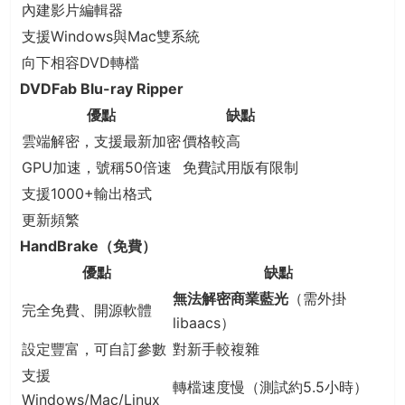
內建影片編輯器
支援Windows與Mac雙系統
向下相容DVD轉檔
DVDFab Blu-ray Ripper
優點
缺點
雲端解密，支援最新加密
價格較高
GPU加速，號稱50倍速
免費試用版有限制
支援1000+輸出格式
更新頻繁
HandBrake（免費）
優點
缺點
無法解密商業藍光
（需外掛
完全免費、開源軟體
libaacs）
設定豐富，可自訂參數
對新手較複雜
支援
轉檔速度慢（測試約5.5小時）
Windows/Mac/Linux