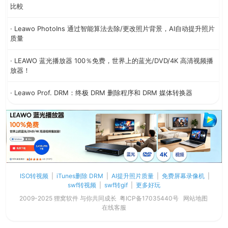
比較
· Leawo PhotoIns 通过智能算法去除/更改照片背景，AI自动提升照片
质量
· LEAWO 蓝光播放器 100％免费，世界上的蓝光/DVD/4K 高清视频播
放器！
· Leawo Prof. DRM：终极 DRM 删除程序和 DRM 媒体转换器
ISO转视频
|
iTunes删除 DRM
|
AI提升照片质量
|
免费屏幕录像机
|
swf转视频
|
swf转gif
|
更多好玩
2009-2025 狸窝软件 与你共同成长
粤ICP备17035440号
网站地图
在线客服