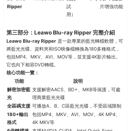
Ripper
試
片增強功能
用）
第三部分：Leawo Blu-ray Ripper 完整介紹
Leawo Blu-ray Ripper
是一款專業的藍光轉檔軟體，可
將藍光光碟、資料夾和ISO映像檔轉換為180多種格式，
包括MP4、MKV、AVI、MOV等，並支援4K影片輸出。
它也向下相容DVD轉檔。
核心功能一覽：
功能
說明
解密加密藍
支援解密AACS、BD+、MKB等保護，可處
光
理商業藍光光碟
全區碼支援
可播放A、B、C區藍光光碟，不受區域限制
180+輸出
包括MP4、MKV、AVI、MOV、4K MP4、
格式
4K MKV等
6倍轉檔速
支援NVIDIA CUDA、Intel Quick Sync、