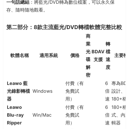
一句話總結
：將藍光/DVD轉為數位檔案，可以永久保
存、隨時隨地觀看。
第二部分：8款主流藍光/DVD轉檔軟體完整比較
商
業
轉
光
BDAV
檔
軟體名稱
適用系統
價格
主要特
碟
支援
速
解
度
密
Leawo 藍
付費（有
6
專為BD
光錄影轉檔
Windows
免費試
倍
設計、
器
用）
速
180+格
Leawo
付費（有
6
180+格
Blu-ray
Win/Mac
免費試
倍
式、內
Ripper
用）
速
輯器