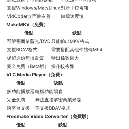
支援Windows/Mac/Linux
對新手較複雜
VidCoder介面較友善
轉檔速度慢
MakeMKV（免費）
優點
缺點
可解密商業藍光/DVD
只能輸出MKV格式
支援BDAV格式
需要搭配其他軟體轉MP4
保留原始無損畫質
輸出檔案巨大
完全免費（Beta版）
操作較複雜
VLC Media Player（免費）
優點
缺點
多功能播放器
轉檔功能陽春
完全免費
無法直接解密商業光碟
跨平台支援
不支援BDAV格式
Freemake Video Converter（免費版）
優點
缺點