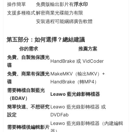
操作簡單
免費版輸出影片有
浮水印
支援多種格式
解密商業光碟能力有限
安裝過程可能綑綁廣告軟體
第五部分：如何選擇？總結建議
你的需求
推薦方案
免費、自製無保護光
HandBrake 或 VidCoder
碟
免費、商業有保護光
MakeMKV（輸出MKV）+
碟
HandBrake（轉MP4）
需要轉檔自製藍光
Leawo 藍光錄影轉檔器
（BDAV）
簡單快速、不想研究
Leawo 藍光錄影轉檔器 或
設定
DVDFab
Leawo 藍光錄影轉檔器（內建編輯
需要轉檔後編輯影片
器）