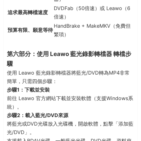
DVDFab（50倍速）或 Leawo（6
追求最高轉檔速度
倍速）
HandBrake + MakeMKV（免費但
預算有限、願意等待
繁瑣）
第六部分：使用 Leawo 藍光錄影轉檔器 轉檔步
驟
使用 Leawo 藍光錄影轉檔器將藍光/DVD轉為MP4非常
簡單，只需四個步驟：
步驟1：下載並安裝
前往 Leawo 官方網站下載並安裝軟體（支援Windows系
統）。
步驟2：載入藍光/DVD來源
將藍光或DVD光碟放入光碟機，開啟軟體，點擊「添加藍
光/DVD」。
支援載入BDAV光碟、一般藍光光碟、DVD光碟、資料夾