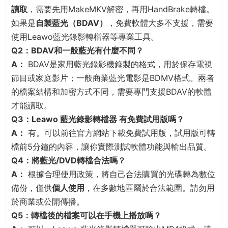
讀取
，需要先用MakeMKV解密，再用HandBrake轉檔。
如果是
自製藍光（BDAV）
，免費軟體大多不支援，需要
使用Leawo藍光錄影轉檔器等專業工具。
Q2：BDAV和一般藍光有什麼不同？
A：
BDAV是家用藍光錄影機錄製的格式，用於保存電視
節目或家庭影片；一般商業藍光電影是BDMV格式。兩者
的檔案結構和加密方式不同，需要專門支援BDAV的軟體
才能讀取。
Q3：Leawo 藍光錄影轉檔器 有免費試用版嗎？
A：
有。可以前往官方網站下載免費試用版，試用版可轉
檔前5分鐘的內容，讓你實際測試軟體功能與輸出品質。
Q4：將藍光/DVD轉檔合法嗎？
A：
根據合理使用政策，將自己合法購買的光碟轉為數位
備份，僅供
個人使用
，在多數地區屬於合法範圍。請勿用
於商業或公開傳播。
Q5：轉檔後的檔案可以在手機上播放嗎？