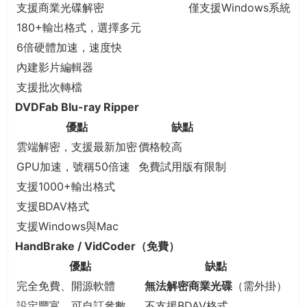
支援商業光碟解密
僅支援Windows系統
180+輸出格式，選擇多元
6倍硬體加速，速度快
內建影片編輯器
支援批次轉檔
DVDFab Blu-ray Ripper
優點
缺點
雲端解密，支援最新加密
價格較高
GPU加速，號稱50倍速
免費試用版有限制
支援1000+輸出格式
支援BDAV格式
支援Windows與Mac
HandBrake / VidCoder（免費）
優點
缺點
完全免費、開源軟體
無法解密商業光碟
（需外掛）
設定豐富，可自訂參數
不支援BDAV格式