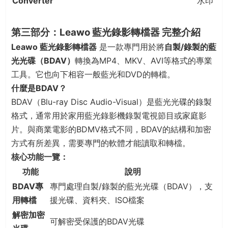
Converter
水印
第三部分：Leawo 藍光錄影轉檔器 完整介紹
Leawo 藍光錄影轉檔器
是一款專門用於將
自製/錄製的藍
光光碟（BDAV）
轉換為MP4、MKV、AVI等格式的專業
工具。它也向下相容一般藍光和DVD的轉檔。
什麼是BDAV？
BDAV（Blu-ray Disc Audio-Visual）是藍光光碟的錄製
格式，通常用於家用藍光錄影機錄製電視節目或家庭影
片。與商業電影的BDMV格式不同，BDAV的結構和加密
方式有所差異，需要專門的軟體才能讀取和轉檔。
核心功能一覽：
功能
說明
BDAV專
專門處理自製/錄製的藍光光碟（BDAV），支
用轉檔
援光碟、資料夾、ISO檔案
解密加密
可解密受保護的BDAV光碟