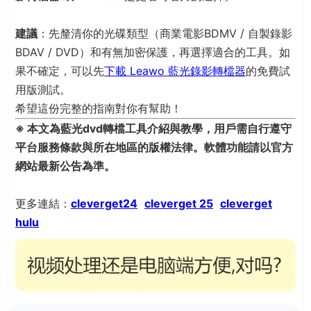
建議
：先釐清你的光碟類型（商業電影BDMV / 自製錄影
BDAV / DVD）和有無加密保護，再選擇適合的工具。如
果不確定，可以先
下載 Leawo 藍光錄影轉檔器
的免費試
用版測試。
希望這份完整的指南對你有幫助！
※ 本文為藍光dvd轉檔工具介紹與教學，用戶需自行遵守
平台服務條款與所在地區的版權法律。軟體功能請以官方
網站最新公告為準。
更多連結：
cleverget
24
cleverget 25
cleverget
hulu