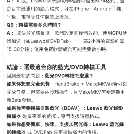
A：
可以。Leawo 藍光錄影轉檔器可輸出MP4格式，這
是目前最通用的影片格式，可在iPhone、Android手機、
平板、電視等任何裝置上播放。
Q6：轉檔需要多久時間？
A：
取決於光碟長度、軟體設定和硬體效能。使用GPU硬
體加速（如Leawo或DVDFab），一部2小時的電影約需
15-30分鐘；使用免費軟體組合可能需要數小時。
結論：選最適合你的藍光/DVD轉檔工具
回到最初的問題：
藍光DVD轉檔怎麼選？
如果你想要完全免費
：HandBrake + MakeMKV組合可以
完成任務，但需要兩步驟操作，且MakeMKV需要定期更
新Beta金鑰。
如果你需要轉檔自製藍光（BDAV）
：
Leawo 藍光錄影
轉檔器
是最專業的選擇，專門支援這種格式。
如果你想要簡單、快速、支援加密光碟
：
Leawo 藍光錄
影轉檔器
或 DVDFab 是更省時省力的選擇。