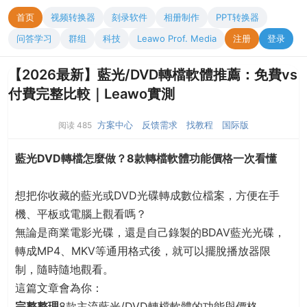
首页
视频转换器
刻录软件
相册制作
PPT转换器
问答学习
群组
科技
Leawo Prof. Media
注册
登录
【2026最新】藍光/DVD轉檔軟體推薦：免費vs
付費完整比較｜Leawo實測
方案中心
反馈需求
找教程
国际版
阅读 485
藍光DVD轉檔怎麼做？8款轉檔軟體功能價格一次看懂
想把你收藏的藍光或DVD光碟轉成數位檔案，方便在手
機、平板或電腦上觀看嗎？
無論是商業電影光碟，還是自己錄製的BDAV藍光光碟，
轉成MP4、MKV等通用格式後，就可以擺脫播放器限
制，隨時隨地觀看。
這篇文章會為你：
完整整理
8款主流藍光/DVD轉檔軟體的功能與價格