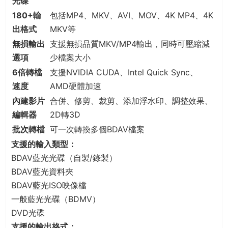
光碟
180+輸
包括MP4、MKV、AVI、MOV、4K MP4、4K
出格式
MKV等
無損輸出
支援無損品質MKV/MP4輸出，同時可壓縮減
選項
少檔案大小
6倍轉檔
支援NVIDIA CUDA、Intel Quick Sync、
速度
AMD硬體加速
內建影片
合併、修剪、裁剪、添加浮水印、調整效果、
編輯器
2D轉3D
批次轉檔
可一次轉換多個BDAV檔案
支援的輸入類型：
BDAV藍光光碟（自製/錄製）
BDAV藍光資料夾
BDAV藍光ISO映像檔
一般藍光光碟（BDMV）
DVD光碟
支援的輸出格式：