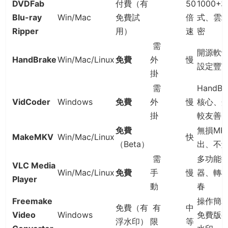
DVDFab
付費（有
50
1000+
Blu-ray
Win/Mac
免費試
倍
式、雲
Ripper
用）
速
密
需
開源軟
HandBrake
Win/Mac/Linux
免費
外
慢
設定豐
掛
需
HandBr
VidCoder
Windows
免費
外
慢
核心、
掛
較友善
免費
無損MK
MakeMKV
Win/Mac/Linux
快
（Beta）
出、不
需
多功能
VLC Media
Win/Mac/Linux
免費
手
慢
器、轉
Player
動
春
Freemake
操作簡
免費（有
有
中
Video
Windows
免費版
浮水印）
限
等