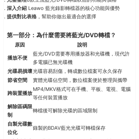
深入介紹
Leawo 藍光錄影轉檔器的核心功能與優勢
提供對比表格
，幫助你做出最適合的選擇
第一部分：為什麼需要將藍光/DVD轉檔？
原因
說明
藍光/DVD需要專用播放器和光碟機，現代許
播放不便
多電腦已無光碟機
光碟易損壞
光碟容易刮傷，轉成數位檔案可永久保存
節省空間
實體光碟佔空間，數位檔案便於整理與攜帶
MP4/MKV格式可在手機、平板、電視、電腦
跨裝置播放
等任何裝置播放
解除區碼限
轉檔後可解除光碟的區域限制
制
自製光碟數
錄製的BDAV藍光光碟可轉檔保存
位化