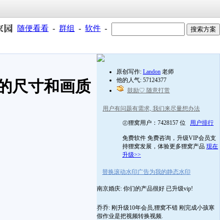
随便看看
-
群组
-
软件
-
原创写作:
Landon
老师
他的人气: 57124377
的尺寸和画质
鼓励♡ 随意打赏
用户有问题有需求, 我们来尽量想办法
㊣狸窝用户：7428157 位
用户排行
免费软件 免费咨询，升级VIP会员支
持狸窝发展，体验更多狸窝产品
现在
升级>>
替换滚动水印广告为我的静态水印
南京婚庆: 你们的产品很好 已升级vip!
乔乔: 刚升级10年会员,狸窝不错 刚完成小孩寒
假作业是把视频转换视频.