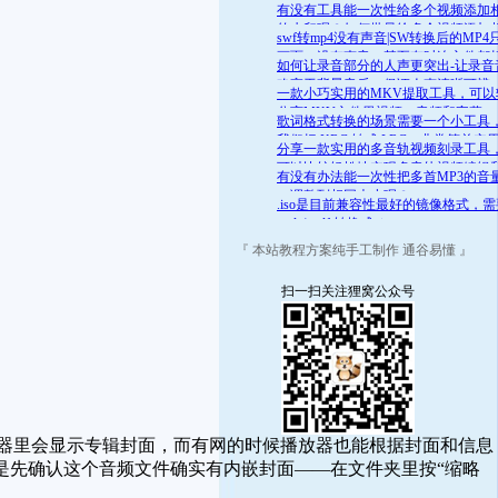
舒适的范围呢？答案是肯定的
有没有工具能一次性给多个视频添加
的水印呢？如何批量给多个视频添加
swf转mp4没有声音|SW转换后的MP4
的水印
画面，没有声音，甚至有时连文件都
如何让录音部分的人声更突出-让录音
开
略高于背景音乐，保证人声清晰可辨
一款小巧实用的MKV提取工具，可以
分离MKV文件里视频、音频和字幕
歌词格式转换的场景需要一个小工具
我们把 KRC 转成 LRC，非常简单实
分享一款实用的多音轨视频刻录工具
可以比较轻松地实现多音轨视频编辑
有没有办法能一次性把多首MP3的音
录
一调整到相同大小呢？
.iso是目前兼容性最好的镜像格式，
.mds/.mdf 转换成 .iso
『 本站教程方案纯手工制作 通谷易懂 』
扫一扫关注狸窝公众号
放器里会显示专辑封面，而有网的时候播放器也能根据封面和信息
是先确认这个音频文件确实有内嵌封面——在文件夹里按“缩略