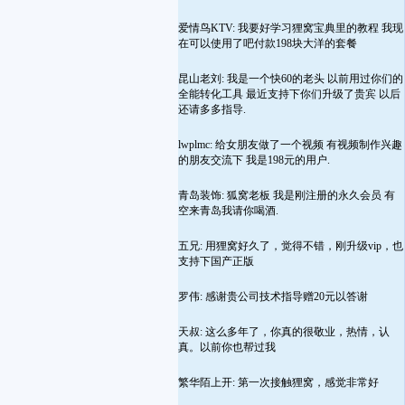
爱情鸟KTV: 我要好学习狸窝宝典里的教程 我现
在可以使用了吧付款198块大洋的套餐
昆山老刘: 我是一个快60的老头 以前用过你们的
全能转化工具 最近支持下你们升级了贵宾 以后
还请多多指导.
lwplmc: 给女朋友做了一个视频 有视频制作兴趣
的朋友交流下 我是198元的用户.
青岛装饰: 狐窝老板 我是刚注册的永久会员 有
空来青岛我请你喝酒.
五兄: 用狸窝好久了，觉得不错，刚升级vip，也
支持下国产正版
罗伟: 感谢贵公司技术指导赠20元以答谢
天叔: 这么多年了，你真的很敬业，热情，认
真。以前你也帮过我
繁华陌上开: 第一次接触狸窝，感觉非常好