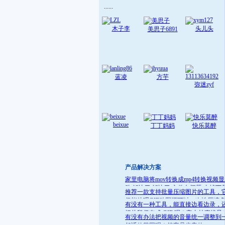
......
木子李
头儿头
美思子6891
蓝凌
方芋
弥迷zyf
beixue
丁丁妈妈
快乐莫醉
产品解决方案
家里电脑将mov转换成mp4转换视频
败 解决了:解决了 文件名问题 去掉下
推荐一款支持批量压缩图片的工具，
就可
仅能处理GIF动图还可以一次性压缩
有没有一种工具，能直接边看边录，
件
把片段保存成 GIF 呢？它支持直接导
有没有办法把视频的音量统一调整到
GIF 格式，