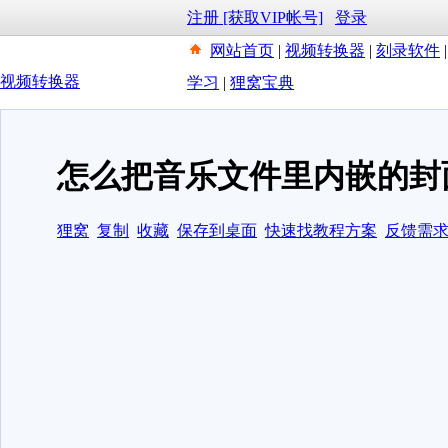
注册 [获取VIP帐号]
登录
网站首页
|
视频转换器
|
刻录软件
视频转换器
学习
|
狸窝宝典
怎么把音乐文件里内嵌的封
狸窝
复制
收藏
保存到桌面
快速找教程方案
反馈需