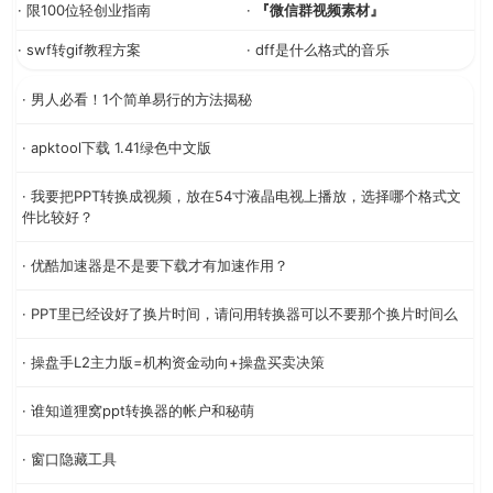
· 限100位轻创业指南
·
『微信群视频素材』
· swf转gif教程方案
· dff是什么格式的音乐
· 男人必看！1个简单易行的方法揭秘
· apktool下载 1.41绿色中文版
· 我要把PPT转换成视频，放在54寸液晶电视上播放，选择哪个格式文
件比较好？
· 优酷加速器是不是要下载才有加速作用？
· PPT里已经设好了换片时间，请问用转换器可以不要那个换片时间么
· 操盘手L2主力版=机构资金动向+操盘买卖决策
· 谁知道狸窝ppt转换器的帐户和秘萌
· 窗口隐藏工具