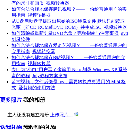
有的尺寸和画质
视频转换器
如何合法合规地保存腾讯视频？——一份给普通用户的实
用指南
视频转换器
从U盘启动盘里提取出原始的ISO镜像文件 默认只能读取
光驱（即CD-ROM或DVD-ROM）并生成ISO
视频转换器
如何清除或重新刻录DVD光盘？完整指南与注意事项
dvd
刻录软件
如何合法合规地保存爱奇艺视频？——一份给普通用户的
实用指南
视频转换器
如何合法合规地保存B站视频？——一份给普通用户的实
用指南
视频转换器
专门为“小白”用户写了这篇用 Nero 刻录 Windows XP 系统
盘的教程
July教程方案发布
监控视频，文件后缀是 .ps，需要转换成更通用的 MP4 格
式
爱剪辑的使用方法
更多照片
我的相册
主人还没有建立相册
上传照片....
送我礼物
我收到的礼物