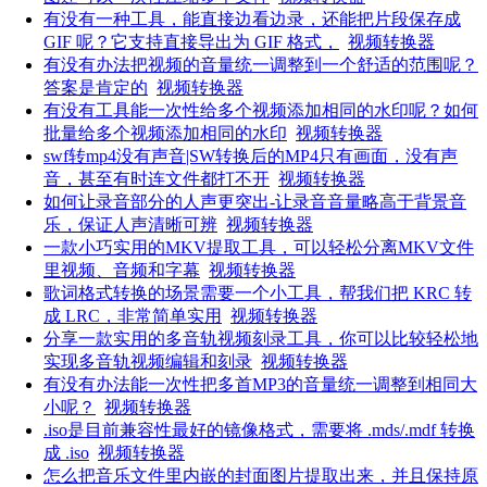
有没有一种工具，能直接边看边录，还能把片段保存成
GIF 呢？它支持直接导出为 GIF 格式，
视频转换器
有没有办法把视频的音量统一调整到一个舒适的范围呢？
答案是肯定的
视频转换器
有没有工具能一次性给多个视频添加相同的水印呢？如何
批量给多个视频添加相同的水印
视频转换器
swf转mp4没有声音|SW转换后的MP4只有画面，没有声
音，甚至有时连文件都打不开
视频转换器
如何让录音部分的人声更突出-让录音音量略高于背景音
乐，保证人声清晰可辨
视频转换器
一款小巧实用的MKV提取工具，可以轻松分离MKV文件
里视频、音频和字幕
视频转换器
歌词格式转换的场景需要一个小工具，帮我们把 KRC 转
成 LRC，非常简单实用
视频转换器
分享一款实用的多音轨视频刻录工具，你可以比较轻松地
实现多音轨视频编辑和刻录
视频转换器
有没有办法能一次性把多首MP3的音量统一调整到相同大
小呢？
视频转换器
.iso是目前兼容性最好的镜像格式，需要将 .mds/.mdf 转换
成 .iso
视频转换器
怎么把音乐文件里内嵌的封面图片提取出来，并且保持原