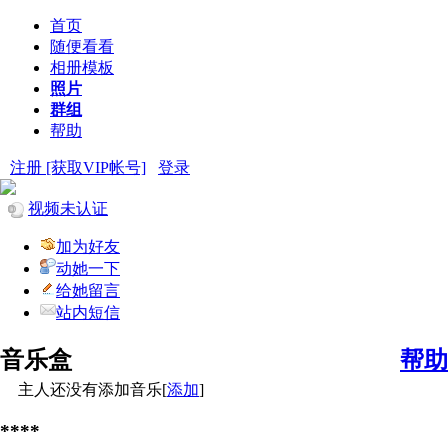
首页
随便看看
相册模板
照片
群组
帮助
注册 [获取VIP帐号]
登录
视频未认证
加为好友
动她一下
给她留言
站内短信
音乐盒
帮助
主人还没有添加音乐[
添加
]
****