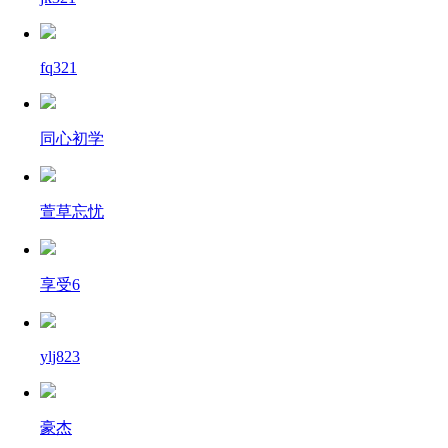
fq321
同心初学
萱草忘忧
享受6
ylj823
豪杰