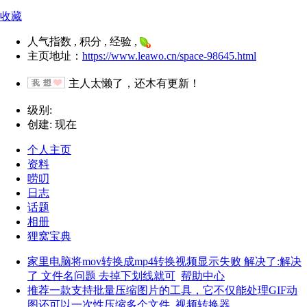
收藏
人气指数 , 积分 , 经验 ,
主页地址：
https://www.leawo.cn/space-98645.html
主人太懒了，还木有更新！
级别:
创建: 现在
个人主页
资料
唠叨
日志
话题
相册
狸窝宝典
家里电脑将mov转换成mp4转换视频显示失败 解决了:解决
了 文件名问题 去掉下划线就可
帮助中心
推荐一款支持批量压缩图片的工具，它不仅能处理GIF动
图还可以一次性压缩多个文件
视频转换器