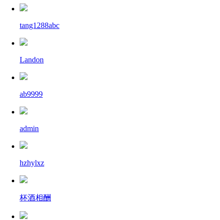
tang1288abc
Landon
ab9999
admin
hzhylxz
杯酒相酬