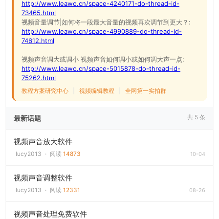
http://www.leawo.cn/space-4240171-do-thread-id-
73465.html
视频音量调节|如何将一段最大音量的视频再次调节到更大？:
http://www.leawo.cn/space-4990889-do-thread-id-
74612.html
视频声音调大或调小 视频声音如何调小或如何调大声一点:
http://www.leawo.cn/space-5015878-do-thread-id-
75262.html
教程方案研究中心
|
视频编辑教程
|
全网第一实拍群
共 5 条
最新话题
视频声音放大软件
lucy2013
·
阅读
14873
10-04
视频声音调整软件
lucy2013
·
阅读
12331
08-26
视频声音处理免费软件