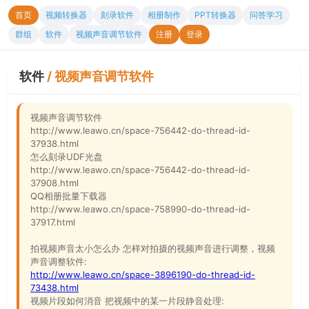
首页
视频转换器
刻录软件
相册制作
PPT转换器
问答学习
群组
软件
视频声音调节软件
注册
登录
软件
/
视频声音调节软件
视频声音调节软件
http://www.leawo.cn/space-756442-do-thread-id-
37938.html
怎么刻录UDF光盘
http://www.leawo.cn/space-756442-do-thread-id-
37908.html
QQ相册批量下载器
http://www.leawo.cn/space-758990-do-thread-id-
37917.html
拍视频声音太小怎么办 怎样对拍摄的视频声音进行调整，视频
声音调整软件:
http://www.leawo.cn/space-3896190-do-thread-id-
73438.html
视频片段如何消音 把视频中的某一片段静音处理: