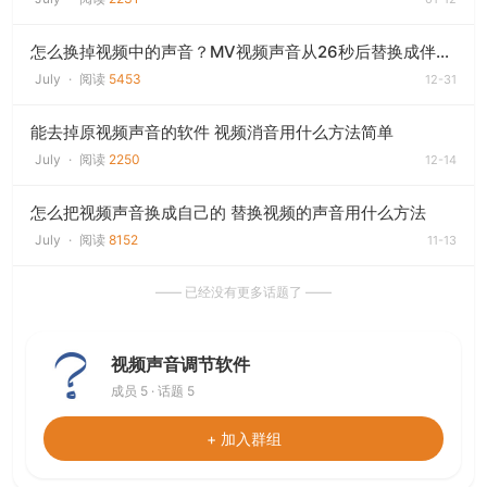
怎么换掉视频中的声音？MV视频声音从26秒后替换成伴奏音频|处理视频软件哪个好
July
·
阅读
5453
12-31
能去掉原视频声音的软件 视频消音用什么方法简单
July
·
阅读
2250
12-14
怎么把视频声音换成自己的 替换视频的声音用什么方法
July
·
阅读
8152
11-13
—— 已经没有更多话题了 ——
视频声音调节软件
成员 5 · 话题 5
+ 加入群组