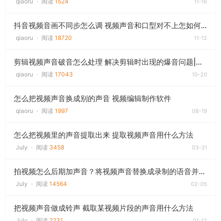
qiaoru
·
阅读
1524
11-16
抖音视频音画不同步怎么调 视频声音和口型对不上怎如何处理
qiaoru
·
阅读
18720
11-12
剪辑视频声音破音怎么处理 解决剪辑时出现的爆音问题|视频剪辑软件
qiaoru
·
阅读
17043
10-20
怎么把视频声音换成别的声音 视频编辑制作软件
qiaoru
·
阅读
1997
08-19
怎么把视频里的声音提取出来 提取视频声音用什么方法
July
·
阅读
3458
03-31
拍视频怎么后期加声音？将视频声音替换成录制的语音并添加视频背景音乐 视频加多音频
July
·
阅读
14564
02-05
把视频声音做成铃声 截取某视频片段的声音用什么方法
July
·
阅读
2231
01-12