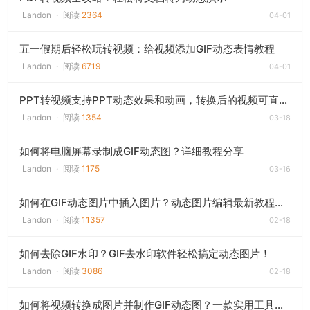
Landon
·
阅读
2364
04-01
五一假期后轻松玩转视频：给视频添加GIF动态表情教程
Landon
·
阅读
6719
04-01
PPT转视频支持PPT动态效果和动画，转换后的视频可直接上传至视频网站或刻录DVD
Landon
·
阅读
1354
03-18
如何将电脑屏幕录制成GIF动态图？详细教程分享
Landon
·
阅读
1175
03-16
如何在GIF动态图片中插入图片？动态图片编辑最新教程，轻松玩转动图！
Landon
·
阅读
11357
02-18
如何去除GIF水印？GIF去水印软件轻松搞定动态图片！
Landon
·
阅读
3086
02-18
如何将视频转换成图片并制作GIF动态图？一款实用工具推荐