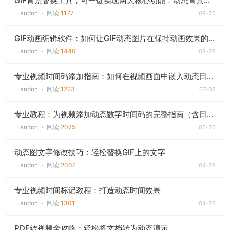
GIF背景替换工具，可一键实现两大核心功能：动态背景透明化与自定义背景替换
Landon
·
阅读
1177
09-25
GIF动画编辑软件：如何让GIF动态图片在保持动画效果的同时实现背景透明化
Landon
·
阅读
1440
08-28
专业视频时间码添加指南：如何在视频画面中嵌入动态日期时间
Landon
·
阅读
1223
07-02
专业教程：为视频添加动态数字时间码的完整指南（含日期/时间戳）
Landon
·
阅读
2075
05-22
动态图文字修改技巧：轻松替换GIF上的文字
Landon
·
阅读
2067
04-28
专业视频时间标记教程：打造动态时间效果
Landon
·
阅读
1301
04-23
PDF转视频全攻略：轻松将文档转为动态演示