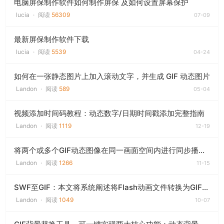
电脑屏保制作软件如何制作屏保 及如何设置屏幕保护
lucia
·
阅读
56309
07-09
最新屏保制作软件下载
lucia
·
阅读
5539
04-24
如何在一张静态图片上加入滚动文字，并生成 GIF 动态图片
Landon
·
阅读
589
05-04
视频添加时间码教程：动态数字/日期时间戳添加完整指南
Landon
·
阅读
1119
12-19
将两个或多个GIF动态图像在同一画面空间内进行同步播放方案
Landon
·
阅读
1266
11-15
SWF至GIF：本文将系统阐述将Flash动画文件转换为GIF动态图像的技术实现方案
Landon
·
阅读
1049
10-07