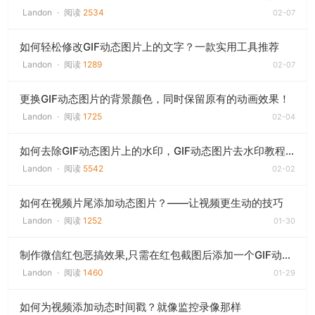
Landon
·
阅读
2534
02-07
如何轻松修改GIF动态图片上的文字？一款实用工具推荐
Landon
·
阅读
1289
02-07
更换GIF动态图片的背景颜色，同时保留原有的动画效果！
Landon
·
阅读
1725
02-04
如何去除GIF动态图片上的水印，GIF动态图片去水印教程：简单几步，轻松搞定！
Landon
·
阅读
5542
02-02
如何在视频片尾添加动态图片？——让视频更生动的技巧
Landon
·
阅读
1252
01-30
制作微信红包恶搞效果,只需在红包截图后添加一个GIF动态图片
Landon
·
阅读
1460
01-29
如何为视频添加动态时间戳？就像监控录像那样