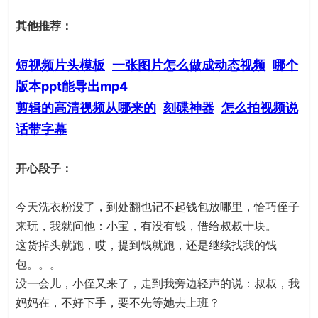
其他推荐：
短视频片头模板
一张图片怎么做成动态视频
哪个
版本ppt能导出mp4
剪辑的高清视频从哪来的
刻碟神器
怎么拍视频说
话带字幕
开心段子：
今天洗衣粉没了，到处翻也记不起钱包放哪里，恰巧侄子
来玩，我就问他：小宝，有没有钱，借给叔叔十块。
这货掉头就跑，哎，提到钱就跑，还是继续找我的钱
包。。。
没一会儿，小侄又来了，走到我旁边轻声的说：叔叔，我
妈妈在，不好下手，要不先等她去上班？