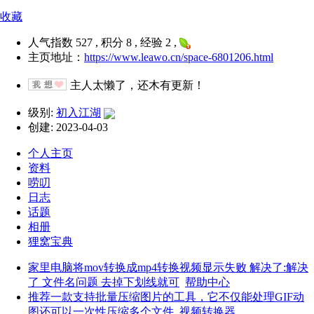
收藏
人气指数 527 , 积分 8 , 经验 2 ,
主页地址：
https://www.leawo.cn/space-6801206.html
主人太懒了，还木有更新！
级别:
初入江湖
创建: 2023-04-03
个人主页
资料
唠叨
日志
话题
相册
狸窝宝典
家里电脑将mov转换成mp4转换视频显示失败 解决了:解决
了 文件名问题 去掉下划线就可
帮助中心
推荐一款支持批量压缩图片的工具，它不仅能处理GIF动
图还可以一次性压缩多个文件
视频转换器