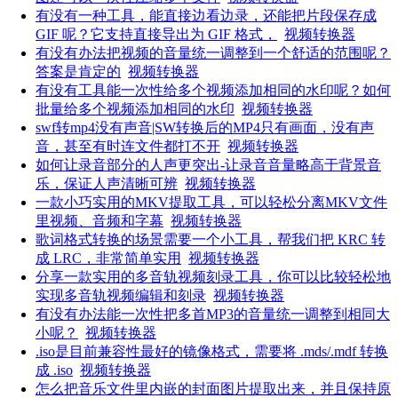
有没有一种工具，能直接边看边录，还能把片段保存成
GIF 呢？它支持直接导出为 GIF 格式，
视频转换器
有没有办法把视频的音量统一调整到一个舒适的范围呢？
答案是肯定的
视频转换器
有没有工具能一次性给多个视频添加相同的水印呢？如何
批量给多个视频添加相同的水印
视频转换器
swf转mp4没有声音|SW转换后的MP4只有画面，没有声
音，甚至有时连文件都打不开
视频转换器
如何让录音部分的人声更突出-让录音音量略高于背景音
乐，保证人声清晰可辨
视频转换器
一款小巧实用的MKV提取工具，可以轻松分离MKV文件
里视频、音频和字幕
视频转换器
歌词格式转换的场景需要一个小工具，帮我们把 KRC 转
成 LRC，非常简单实用
视频转换器
分享一款实用的多音轨视频刻录工具，你可以比较轻松地
实现多音轨视频编辑和刻录
视频转换器
有没有办法能一次性把多首MP3的音量统一调整到相同大
小呢？
视频转换器
.iso是目前兼容性最好的镜像格式，需要将 .mds/.mdf 转换
成 .iso
视频转换器
怎么把音乐文件里内嵌的封面图片提取出来，并且保持原