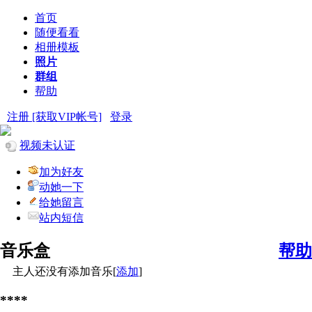
首页
随便看看
相册模板
照片
群组
帮助
注册 [获取VIP帐号]
登录
视频未认证
加为好友
动她一下
给她留言
站内短信
音乐盒
帮助
主人还没有添加音乐[
添加
]
****