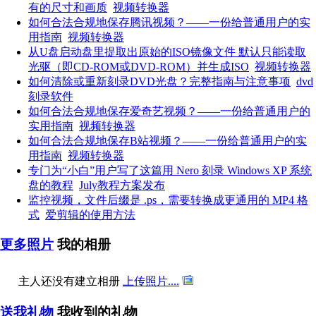
有的尺寸和画质
视频转换器
如何合法合规地保存腾讯视频？——一份给普通用户的实
用指南
视频转换器
从U盘启动盘里提取出原始的ISO镜像文件 默认只能读取
光驱（即CD-ROM或DVD-ROM）并生成ISO
视频转换器
如何清除或重新刻录DVD光盘？完整指南与注意事项
dvd
刻录软件
如何合法合规地保存爱奇艺视频？——一份给普通用户的
实用指南
视频转换器
如何合法合规地保存B站视频？——一份给普通用户的实
用指南
视频转换器
专门为“小白”用户写了这篇用 Nero 刻录 Windows XP 系统
盘的教程
July教程方案发布
监控视频，文件后缀是 .ps，需要转换成更通用的 MP4 格
式
爱剪辑的使用方法
更多照片
我的相册
主人还没有建立相册
上传照片....
送我礼物
我收到的礼物