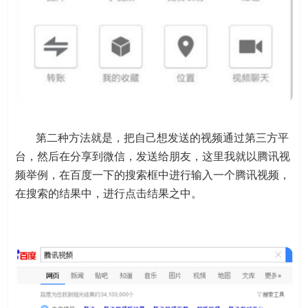
第二种方法就是，把自己想发送的视频通过第三方平
台，然后在分享到微信，发送给朋友，这里我就以腾讯视
频举例，在百度一下的搜索框中进行输入一个腾讯视频，
在搜索的结果中，进行点击结果之中。