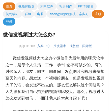
首页
视频转换器
刻录软件
相册制作
PPT转换器
问答学习
群组
电脑
zhongyu教程解决方案实习
注册
登录
微信发视频过大怎么办?
方案中心
反馈需求
找教程
国际版
阅读 31503
微信发视频过大怎么办？微信作为最常用的聊天软件
之一，是每个人生活、工作、学*中必不可缺少的。有的
时候亲人，朋友，同学，同事间，发点图片和视频来增加
聊天的内容。想发送一个视频给朋友，但是发现假如视频
大了的话，会发送不出去的。那么怎么解决这个问题呢？
因为很多我们自己拍摄的视频都比较大。那么，视频过大
怎么发送到微信，下面让我来给大家介绍下吧！