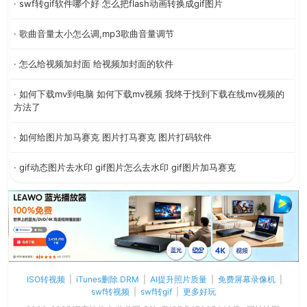
· swf转gif软件哪个好 怎么把flash动画转换成gif图片
· 歌曲音量太小怎么调,mp3歌曲音量调节
· 怎么给视频加封面 给视频加封面的软件
· 如何下载mv到电脑 如何下载mv视频 我终于找到下载在线mv视频的
方法了
· 如何给图片加马赛克 图片打马赛克 图片打码软件
· gif动态图片去水印 gif图片怎么去水印 gif图片加马赛克
ISO转视频
|
iTunes删除 DRM
|
AI提升照片质量
|
免费屏幕录像机
|
swf转视频
|
swf转gif
|
更多好玩