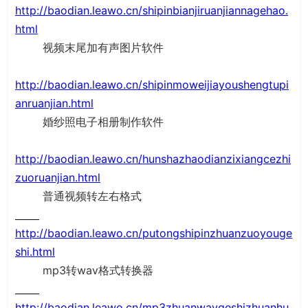
http://baodian.leawo.cn/shipinbianjiruanjiannagehao.
html
视频末尾加有声图片软件
http://baodian.leawo.cn/shipinmoweijiayoushengtupi
anruanjian.html
婚纱照电子相册制作软件
http://baodian.leawo.cn/hunshazhaodianzixiangcezhi
zuoruanjian.html
普通视频转左右格式
http://baodian.leawo.cn/putongshipinzhuanzuoyouge
shi.html
mp3转wav格式转换器
http://baodian.leawo.cn/mp3zhuanwavgeshizhuanhu