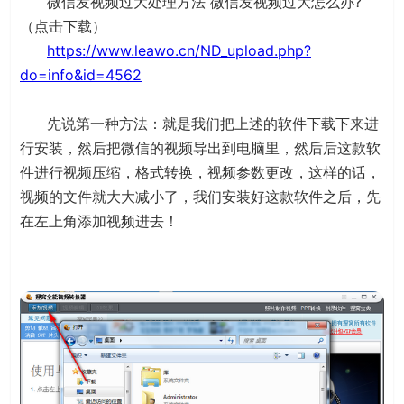
微信发视频过大处理方法 微信发视频过大怎么办?
（点击下载）
https://www.leawo.cn/ND_upload.php?
do=info&id=4562
先说第一种方法：就是我们把上述的软件下载下来进
行安装，然后把微信的视频导出到电脑里，然后后这款软
件进行视频压缩，格式转换，视频参数更改，这样的话，
视频的文件就大大减小了，我们安装好这款软件之后，先
在左上角添加视频进去！