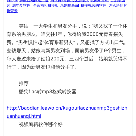
转mp4
屏蔽视频网站广告
wps ppt转换成视频格式
视频加水印
分割字图
片
测年龄软件
全家福相册模板
录制屏幕gif
拼接视频的软件
怎么给照片
换背景
笑话：一大学生和男友分手，说：“我又找了一个体
育系的男朋友。咱交往1年，你得给我2000元青春损失
费。”男生惧怕起“体育系新男友”，又想找了方式出口气。
交钱那天，姑娘与新男友到场，而前男友带了9个男生，
每人走过来给了姑娘200元。三四个过后，姑娘就哭得不
行了，因为新男友也和他分手了。
推荐：
酷狗flac转mp3格式转换器
http://baodian.leawo.cn/kugouflaczhuanmp3geshizh
uanhuanqi.html
视频编辑软件哪个好