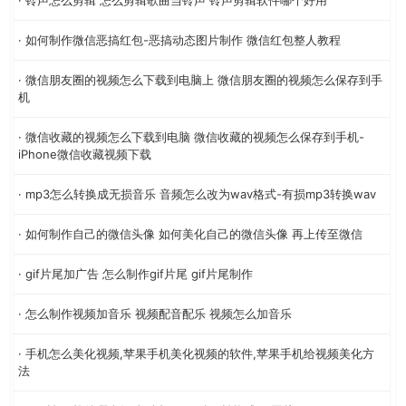
· 铃声怎么剪辑 怎么剪辑歌曲当铃声 铃声剪辑软件哪个好用
· 如何制作微信恶搞红包-恶搞动态图片制作 微信红包整人教程
· 微信朋友圈的视频怎么下载到电脑上 微信朋友圈的视频怎么保存到手
机
· 微信收藏的视频怎么下载到电脑 微信收藏的视频怎么保存到手机-
iPhone微信收藏视频下载
· mp3怎么转换成无损音乐 音频怎么改为wav格式-有损mp3转换wav
· 如何制作自己的微信头像 如何美化自己的微信头像 再上传至微信
· gif片尾加广告 怎么制作gif片尾 gif片尾制作
· 怎么制作视频加音乐 视频配音配乐 视频怎么加音乐
· 手机怎么美化视频,苹果手机美化视频的软件,苹果手机给视频美化方
法