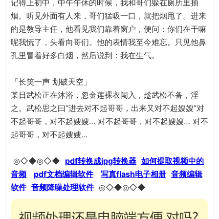
记得上初中，中午午休的时候，我和哥们躲在厕所里抽
烟。听见外面有人来，哥们猛吸一口，就把烟甩了。进来
的是教导主任，他看见我们靠着窗户，便问：你们在干嘛
呢我慌了，头看向哥们。他的表情我至今难忘。只见他鼻
孔里冒着好多白烟，然后说到：我在生气。
「长笑一声 划破天空」
某日武松正在沐浴，忽金莲裸衣闯入，趁武松不备，淫
之。武松思之曰“进去对不起哥哥，出来又对不起嫂嫂”对
不起哥哥，对不起嫂嫂… 对不起哥哥，对不起嫂嫂… 对不
起哥哥，对不起嫂嫂…
◎◇◆◎◇◆
pdf转换成jpg转换器
如何提取视频中的
音频
pdf文档编辑软件
写真flash电子相册
音频编辑
软件
音频降噪处理软件
◎◇◆◎◇◆