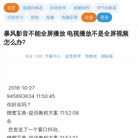
首页
视频转换器
刻录软件
相册制作
PPT转换器
问答学习
群组
电脑
电脑应用
注册
登录
暴风影音不能全屏播放 电视播放不是全屏视频
怎么办?
方案中心
反馈需求
找教程
国际版
阅读 7389
2016-10-27
945693634 11:50:45
你好在吗？
狸窝宝典-提供教程方案 11:52:08
在
您发送了一个窗口抖动。
狸窝宝典-提供教程方案 11:52:12