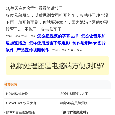
ξξ每天在狸窝学* 看看笑话段子：
各位兄弟朋友，以后见到女司机开的车，玻璃很干净也没
下雨，却开着雨刷，你就要注意了，因为她妈个逼的她要
转弯了……不说了，先去修车了
≌≈∽∝≠≌≈∽∝≠
怎么把视频的字幕去掉
怎么让音乐加
速加速播放
怎样使用迅雷下载电影
制作透明logo图片
软件
产品宣传视频制作
≌≈∽∝≠≌≈∽∝≠
推荐阅读
· H264格式转换
· ISO转视频解决方案
· CleverGet 快录大师
· 狸窝vip会员加强版
· 限100位轻创业指南
·
『微信群视频素材』